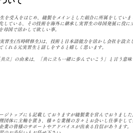
について
実習生を受入をはじめ、縫製をメインとした組合に所属をしていま
化している、その技術を海外に継承し実習生の母国発展に役に
を母国で活かして欲しい事。
た実習生(当時研修生)は、技術と日本語能力を活かし会社を設立
てくれる元実習生と話しをすると嬉しく思います。
立」の由来は、「共に立ち一緒に歩んでいこう」と言う意味で
ージトップにも記載しておりますが縫製業を営んでおりました
理団体に主軸を置き、様々な業種の方々とお会いし仕事をして
企業の皆様のサポートやアドバイスが出来る自信があります。
訳のお手伝いもお任せ下さい。