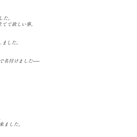
した。
立てて欲しい事。
しました。
名付けました──
。
来ました。