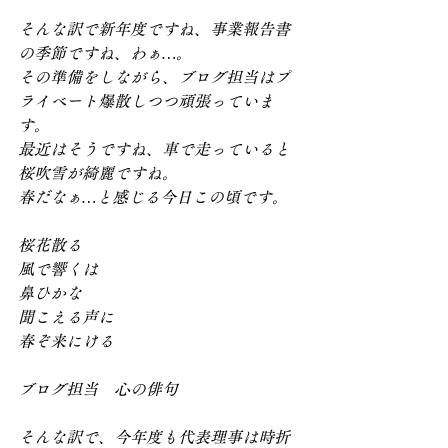
そんな訳で新年度ですね、事業報告書
の季節ですね、わぁ…。
その準備をしながら、ブログ担当はプ
ライベート爆散しつつ頑張っていま
す。
最近はそうですね、車で走っていると
桜吹雪が綺麗ですね。
春だなぁ…と感じる今日この頃です。
桜花散る
風で響くは
鼻ひかな
聞こえる声に
春ぞ来にける
ブログ担当　心の俳句
そんな訳で、今年度も代表理事は時折