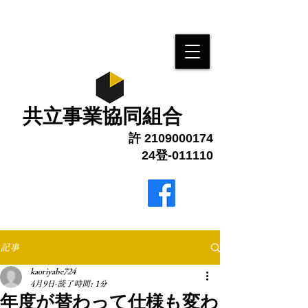
​共立事業協同組合
許
2109000174
24登-011110
最終更新 1月6日
ブログ更新しました
記事
kaoriyabe724
4月9日
読了時間: 1分
年度が替わって仕様も変わ