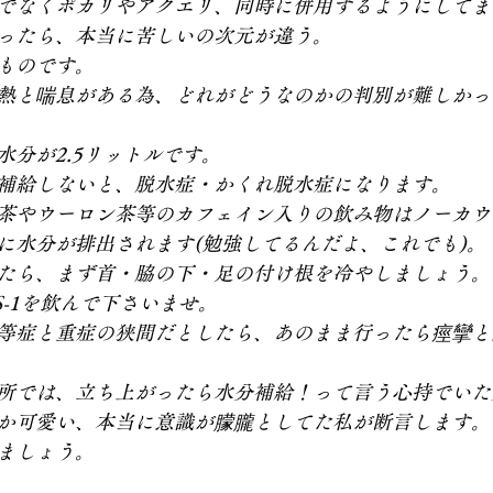
でなくポカリやアクエリ、同時に併用するようにしてま
ったら、本当に苦しいの次元が違う。
ものです。
熱と喘息がある為、どれがどうなのかの判別が難しかっ
水分が2.5リットルです。
補給しないと、脱水症・かくれ脱水症になります。
茶やウーロン茶等のカフェイン入りの飲み物はノーカウ
に水分が排出されます(勉強してるんだよ、これでも)。
たら、まず首・脇の下・足の付け根を冷やしましょう。
-1を飲んで下さいませ。
等症と重症の狭間だとしたら、あのまま行ったら痙攣と
所では、立ち上がったら水分補給！って言う心持でいた
か可愛い、本当に意識が朦朧としてた私が断言します。
ましょう。