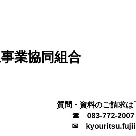
業務運営に関する規定
会社概要
取扱職種等
お問い
立事業協同組合
質問・資料のご請求は
☎ 083​-77
✉ kyouritsu.fujii@