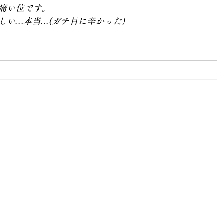
痛い位です。
しい…本当…(ガチ目に辛かった)