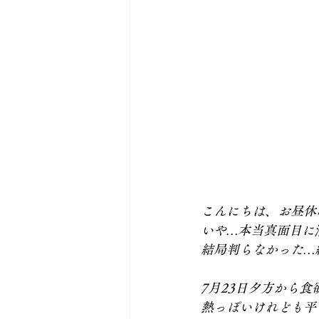
こんにちは、お昼休
いや…本当真面目に
結局判らなかった…
7月23日夕方から
熱っぽいけれども平