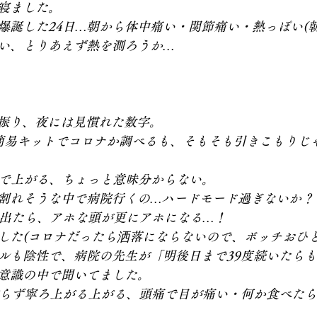
寝ました。
爆誕した24日…朝から体中痛い・関節痛い・熱っぽい(朝
い、とりあえず熱を測ろうか…
年振り、夜には見慣れた数字。
簡易キットでコロナか調べるも、そもそも引きこもりじ
度まで上がる、ちょっと意味分からない。
割れそうな中で病院行くの…ハードモード過ぎないか？
か出たら、アホな頭が更にアホになる…！
した(コロナだったら洒落にならないので、ボッチおひと
ルも陰性で、病院の先生が「明後日まで39度続いたら
意識の中で聞いてました。
がらず寧ろ上がる上がる、頭痛で目が痛い・何か食べた