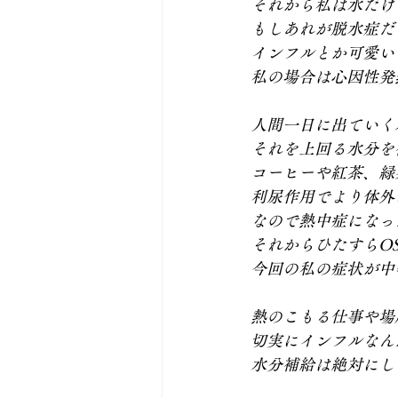
それから私は水だけ
もしあれが脱水症だ
インフルとか可愛い
私の場合は心因性発
人間一日に出ていく
それを上回る水分を
コーヒーや紅茶、緑
利尿作用でより体外
なので熱中症になっ
それからひたすらOS
今回の私の症状が中
熱のこもる仕事や場
切実にインフルなん
水分補給は絶対にし