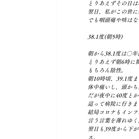
とりあえずその日は
翌日、私がこの世に
でも咽頭痛や咳はな
38.1度(朝5時)
朝から38.1度は〇
とりあえず朝6時に
もちろん陰性。
朝10時頃、39.1
体中痛いし、頭かち
だが夜中に40度と
這って病院に行きま
結局コロナもインフ
言う言葉を薄れゆく
翌日も39度から下
ス。