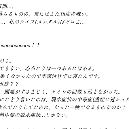
日間…。
で落ちるものの、夜にはまた38度の戦い。
…、私のライフ(メンタル)はゼロよ…。
ooooooooooo！！
のさ。
でもない、心当たりは一つあるにはある。
に暑くなかったので空調付けずに寝たんです。
水症？？
、頭痛がすさまじく、トイレの回数も殆どなかった。
にたどり着いたのは、脱水症状の中等症(重症に近かった
飲んでたりしてたのに、たった一晩でなるものなのか？
熱中症の脱水症状…しかない。