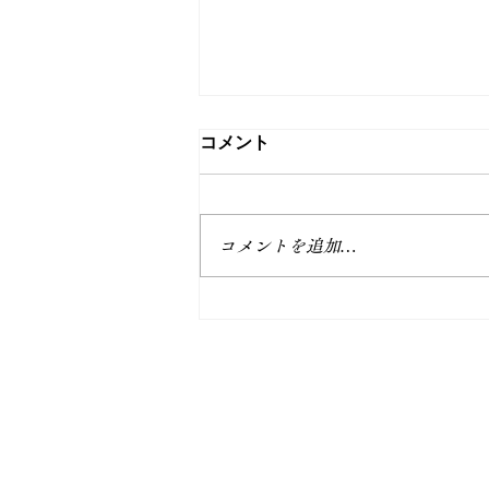
コメント
コメントを追加…
年度が替わって仕様も変わる
© 2022 共立事業協同組合
Wix.com
を使って作成