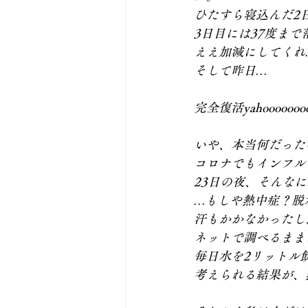
ひたすら寝込んだ2
3日目には37度ま
ええ加減にしてくれ
そして昨日…
完全復活yahoooooooo
いや、本当何だった
コロナでもインフル
23日の夜、そんな
…もしや熱中症？脱
汗もかかなかったし
ネットで調べるまま
毎日水を2リットル
考えられる結果が、