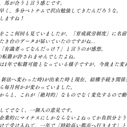
、馬が合うと言う感じです。
早く、多分ベトナムで沢山勉強してきたんだろうな。
しますね！
をここ何回も見ていましたが、「育成就労制度」に名前
たき台のデータが届いていたのですがね…
「有識者ってなんだっけ？」と言うのが感想。
の転籍が許されませんでしたよね。
は1年で転籍可能となっている様子ですが、今後また変
ら新法へ変わった時)が出来た時と現在、結構手続き関係
ら毎月何かが変わっていました。
からと、これが「絶対的」なものでなく変化するので動
してでなく、一個人の意見です。
企業的にマイナスにしかならないよねってか負担分どう
けて受け入れて、一年で「時給高い都市へ行きます」と