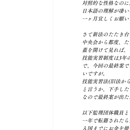
対照的な性格なのに
日本語の理解が凄い
一ヶ月宜しくお願い
さて新法のたたき台
中央会から都度、た
蓋を開けて見れば、
技能実習制度は3年
で、今回の最終案で
いですが。
技能実習法(旧法か
と言うか、下手した
なので最終案が出た
以下監理団体職員と
一年で転籍されたら
入国までにお金を掛