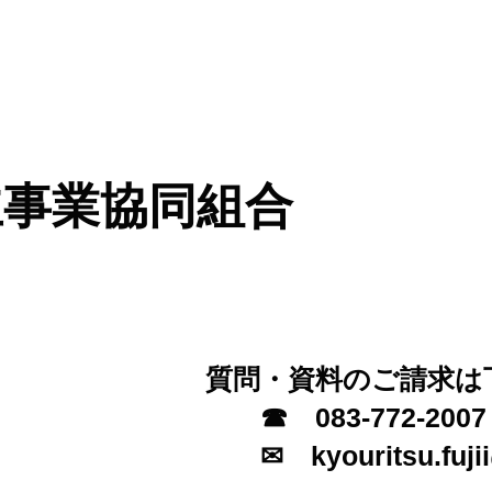
業務運営に関する規定
会社概要
取扱職種等
お問い
立事業協同組合
質問・資料のご請求は
☎ 083​-77
✉ kyouritsu.fujii@