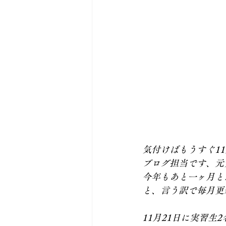
気付けばもうすぐ1
ブログ担当です、元
今年もあと一ヶ月と
と、言う訳で毎月更
11月21日に実習生