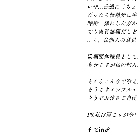
いや…普通に「ちょ
だったら転籍先に半
時給一律にした方が
でも実質無理だしど
…と、私個人の意見
監理団体職員として
多分ですが私の個人
そんなこんなで冷え
そうですインフルエ
どうぞお体をご自愛
PS.私は肩こりが辛