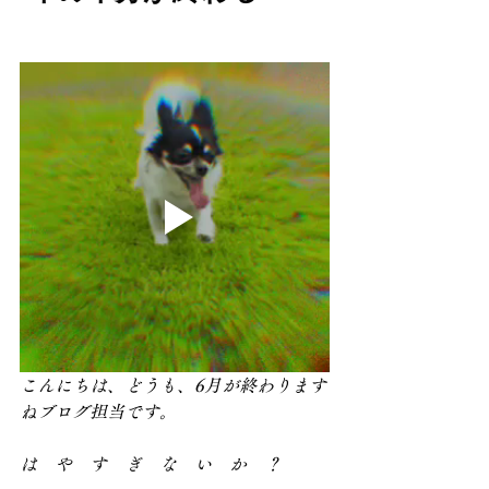
こんにちは、どうも、6月が終わります
ねブログ担当です。
は　や　す　ぎ　な　い　か　？