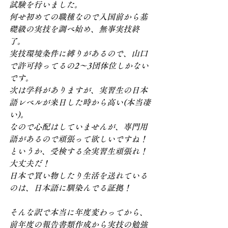
試験を行いました。
何せ初めての職種なので入国前から基
礎級の実技を調べ始め、無事実技終
了。
実技環境条件に縛りがあるので、山口
で許可持ってるの2～3団体位しかない
です。
次は学科がありますが、実習生の日本
語レベルが来日した時から高い(本当凄
い)。
なので心配はしていませんが、専門用
語があるので頑張って欲しいですね！
というか、受検する全実習生頑張れ！
大丈夫だ！
日本で買い物したり生活を送れている
のは、日本語に馴染んでる証拠！
そんな訳で本当に年度変わってから、
前年度の報告書類作成から実技の勉強