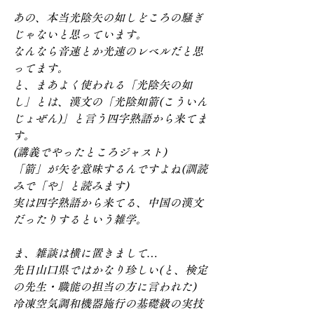
あの、本当光陰矢の如しどころの騒ぎ
じゃないと思っています。
なんなら音速とか光速のレベルだと思
ってます。
と、まあよく使われる「光陰矢の如
し」とは、漢文の「光陰如箭(こういん
じょぜん)」と言う四字熟語から来てま
す。
(講義でやったところジャスト)
「箭」が矢を意味するんですよね(訓読
みで「や」と読みます)
実は四字熟語から来てる、中国の漢文
だったりするという雑学。
ま、雑談は横に置きまして…
先日山口県ではかなり珍しい(と、検定
の先生・職能の担当の方に言われた)
冷凍空気調和機器施行の基礎級の実技