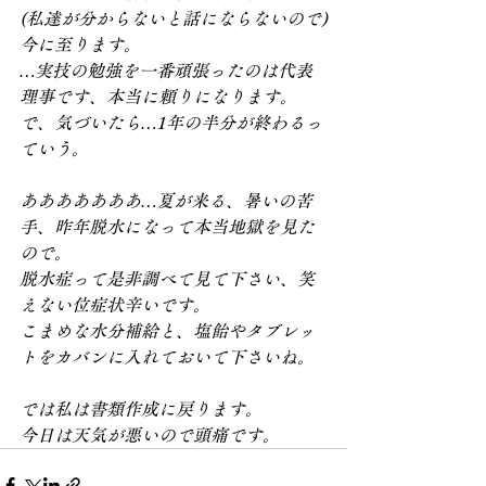
(私達が分からないと話にならないので)
今に至ります。
…実技の勉強を一番頑張ったのは代表
理事です、本当に頼りになります。
で、気づいたら…1年の半分が終わるっ
ていう。
あああああああ…夏が来る、暑いの苦
手、昨年脱水になって本当地獄を見た
ので。
脱水症って是非調べて見て下さい、笑
えない位症状辛いです。
こまめな水分補給と、塩飴やタブレッ
トをカバンに入れておいて下さいね。
では私は書類作成に戻ります。
今日は天気が悪いので頭痛です。